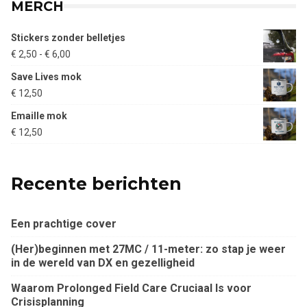
MERCH
Stickers zonder belletjes
Prijsklasse:
€
2,50
-
€
6,00
€ 2,50
Save Lives mok
tot
€
12,50
€ 6,00
Emaille mok
€
12,50
Recente berichten
Een prachtige cover
(Her)beginnen met 27MC / 11-meter: zo stap je weer
in de wereld van DX en gezelligheid
Waarom Prolonged Field Care Cruciaal Is voor
Crisisplanning