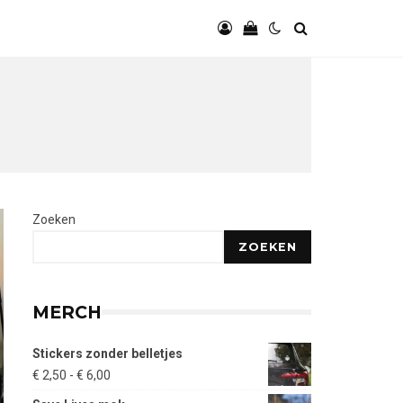
Zoeken
ZOEKEN
MERCH
Stickers zonder belletjes
Prijsklasse:
€
2,50
-
€
6,00
€ 2,50