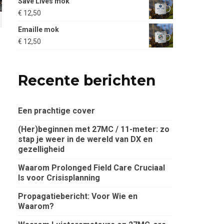
Save Lives mok
tot
€
12,50
€ 6,00
Emaille mok
€
12,50
Recente berichten
Een prachtige cover
(Her)beginnen met 27MC / 11-meter: zo
stap je weer in de wereld van DX en
gezelligheid
Waarom Prolonged Field Care Cruciaal
Is voor Crisisplanning
Propagatiebericht: Voor Wie en
Waarom?