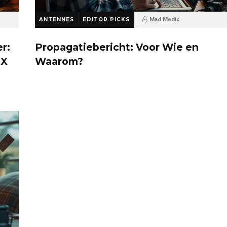
ANTENNES
EDITOR PICKS
Mad Medic
7 maanden ago
56
r:
Propagatiebericht: Voor Wie en
DX
Waarom?